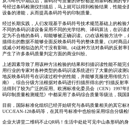
从70年代中期以后，条码符号质量的评价都是用条码检测的
号经过条码检测仪扫描后，马上就可以得到检验结果，性能全
设备的潜能，从而提高条码符号的印制质量。
经过长期实践，人们发现基于条码符号技术规范基础上的检验方
不同的条码识读设备采用不同的光学结构、译码算法，在识读
定为不合格的条码，却能够被正确识读。(2)在该检验方法中
描得出的数据不能够全面反映条码符号的整体质量。(3)对商
或减小对相似边的尺寸没有影响。(4)这种方法对条码的反射
产生了许多条码质量判定方面的商业纠纷。
上述因素导致了用该种方法检验的结果和扫描识读性能不能完
用行业的专家对各种类型的条码识读系统进行了大量的识读测
地反映条码符号在识读过程中的性能，并能够克服使用传统方法所产
南》，综合分级方法根据对条码进行扫描所得出的“扫描反射
法得到了较为广泛的应用。欧洲标准化委员会（CEN）1997年批准的
码印制质量检测规范》中都采用了条码综合质量等级法，我国新修
目前，国际标准化组织已经开始研究与条码质量相关的其它标
UCC/EAN-128条码等，在其符号标准中也纷纷采用综合
企业大讲堂二维码不止QR码！生活中处处可见中山条形码的