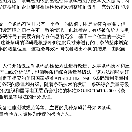
检测方法。条码检测仪的出现使得条码检测的效率大大提高，符
就使得印刷企业能够根据检验结果调整印刷设备，充分发挥印刷
评价一个条码符号时只有一个单一的阈值，即是否符合标准，但
识读环境之间存在不一致的情况，也就是说，有些被传统方法判
于条码符号在高度方向存在信息的冗余，基于一个位置的一次扫
因为这些条码的译码是根据相似边的尺寸来进行的，条的整体增宽
射率的测量位置，这就会导致不同仪器测出不同的结果，由此而
，人们开始设法对条码的检验方法进行改进。从事条码技术和应
率曲线分析法”，也简称条码综合质量等级法。该方法能够更好
应的美国国家标准ANSIX3.182-1990《条码印制质量指
定条码的质量和分级。随着条码技术的发展，条码综合质量等级
织和国际电工委员会批准的标准ISO/IEC15416-2000《条
综合质量等级法的部分原理。
备性能测试规范等等。主要的几种条码符号如39条码、
质量检验方法被称为传统的检验方法。