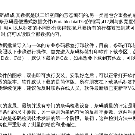
代码组成,其数据是以二维空间的形态编码的,另一类是包含重叠的
码是便携式数据文件(PortabledatafI7e)的缩写,417则与多宽度代码
,就可以从标签的不同部分获得数据,只要所有的行都被扫到就可
％时,仍可以读取全部数据内容。
据批量导入与一体的专业条码标签打印软件，目前，条码打印软件
按照以下步骤进行操作。首先进入条码标签打印软件下载专区，
、D盘、F盘），默认下载的是C盘，如果想要下载到其他盘，可
软件的图标，双击即可执行安装。安装好之后，可以正常打开软
适的版本。软件默认下载的是简体版。所有朋友在下载条码标签
续使用，建议你及时联系在线人员。软件最新版已更新至V6.3.
大的发展。最初并没有专门的条码检测设备，条码质量的评定是
是条码的尺寸参数，另一类则为条码符号的反射率参数。这两种
以说是条码检测技术发展的第一个阶段。最初，这种检测方法中
素也严重影响了测量的精度和准确性。