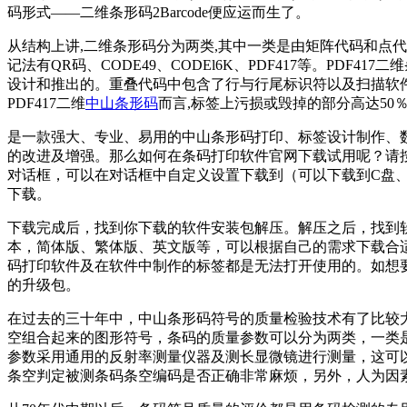
码形式——二维条形码2Barcode便应运而生了。
从结构上讲,二维条形码分为两类,其中一类是由矩阵代码和点
记法有QR码、CODE49、CODEl6K、PDF417等。PDF417二维条形
设计和推出的。重叠代码中包含了行与行尾标识符以及扫描软件
PDF417二维
中山条形码
而言,标签上污损或毁掉的部分高达50
是一款强大、专业、易用的中山条形码打印、标签设计制作、数
的改进及增强。那么如何在条码打印软件官网下载试用呢？请
对话框，可以在对话框中自定义设置下载到（可以下载到C盘
下载。
下载完成后，找到你下载的软件安装包解压。解压之后，找到
本，简体版、繁体版、英文版等，可以根据自己的需求下载合
码打印软件及在软件中制作的标签都是无法打开使用的。如想要继
的升级包。
在过去的三十年中，中山条形码符号的质量检验技术有了比较
空组合起来的图形符号，条码的质量参数可以分为两类，一类
参数采用通用的反射率测量仪器及测长显微镜进行测量，这可
条空判定被测条码条空编码是否正确非常麻烦，另外，人为因