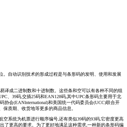
位。自动识别技术的形成过程是与条形码的发明、使用和发展
容易译成二进制数和十进制数。这些条和空可以有各种不同的组
39码,交插25码和EAN128码,其中UPC条形码主要用于北
Nlnternational)和美国统一代码委员会(UCC)联合开
、保质期、收货地等更多的商品信息。
系统为机票进行顺序编号,还有类似39码的93码,它密度更高
提出了更高的要求。为了更好地满足这种需求,一种新的条形码编