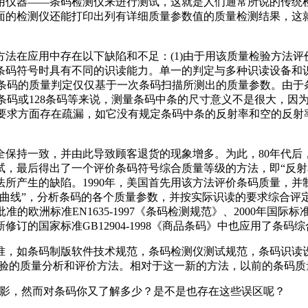
专用仪器——条码检测仪来进行测试，这就是人们通常所说的传统
面的检测仪还能打印出列有详细质量参数值的质量检测结果，这
法在应用中存在以下缺陷和不足：(1)由于用该质量检验方法
条码符号时具有不同的识读能力。单一的判定与多种识读设备和
，条码的质量判定仅仅基于一次条码扫描所测出的质量参数。由
品条码或128条码等来说，测量条码中条的尺寸意义不是很大，
率要求方面存在疏漏，如它没有规定条码中条的反射率和空的反
全保持一致，并由此导致顾客退货的现象增多。为此，80年代后
试，最后得出了一个评价条码符号综合质量等级的方法，即“反射
生的缺陷。1990年，美国首先用该方法评价条码质量，并制定了相
率曲线”，分析条码的各个质量参数，并按实际识读的要求综合评
欧洲标准EN1635-1997《条码检测规范》、2000年国际标准化组
订的国家标准GB12904-1998《商品条码》中也应用了条码
准，如条码制版软件技术规范，条码检测仪测试规范，条码识读设
分级检验的质量分析和评价方法。相对于这一新的方法，以前的条码
身影，然而对条码你又了解多少？是不是也存在这些误区呢？