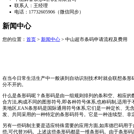
联系人：王经理
电话：17732605906（微信同步）
新闻中心
您的位置：
首页
>
新闻中心
> 中山超市条码申请流程及费用
在当今日常生活生产中一般谈到自动识别技术时就会联想条形
分不开的。
什么是条形码呢？条形码是由一组规则排列的条和空、相应的数
合方法,构成不同的图形符号,即各种符号体系,也称码制,适用于不
美地区,EAN条形码是国际通用符号体系,它们是一种定长、无含义的条
发、共同采用的一种特定的条形码符号。它是一种连续型、非
另有一些码制主要是适应特殊需要的应用方面,如库德巴码用于血
些,可代替39码。上述这些条形码都是一维条形码。由于条形