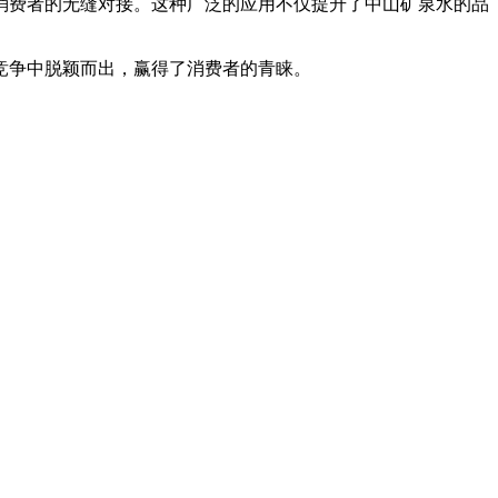
消费者的无缝对接。这种广泛的应用不仅提升了中山矿泉水的品
竞争中脱颖而出，赢得了消费者的青睐。