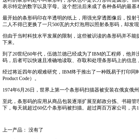
表示特定的数字以及字母。这个想法后来成了各种条码的最基
最开始的条形码印在半透明的纸上，用强光穿透图像后，投射
二人不得已更换了一只500瓦的大灯泡用以照射条形码，却发
但由于当时科技水平发展的限制，这些被识读的条形码并不能提
下来。
到了20世纪60年代，伍德兰德已经成为了IBM的工程师，
码，后者可以快速且准确地读取、存取和处理条形码上的信息 。
经过将近四年的艰难研究，IBM终于推出了一种既易于打印同时
Product Code）。
1974年6月26日，世界上第一个条形码扫描器被安装在俄亥
至此，条形码的应用从商品包装逐渐扩展至邮政分拣、书籍管理、
下，每天就超过60亿个条形码被扫描。超过两百万家公司，共
上一产品： 没有了