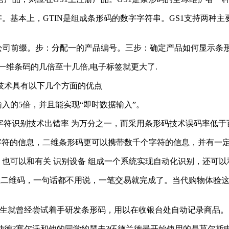
数字。基本上，GTIN是组成条形码的数字字符串。GS1支持两种主
公司前缀。步：分配一的产品编号。三步：确定产品如何显示条形
一维条码的几倍至十几倍,电子标签就更大了.
技术具有以下几个方面的优点
入的5倍，并且能实现“即时数据输入”。
字符识别技术出错率 为万分之一，而采用条形码技术误码率低于
字符的信息，二维条形码更可以携带数千个字符的信息，并有一
也可以和有关 识别设备 组成一个系统实现自动化识别，还可
款二维码，一句话都不用说，一笔交易就完成了。当代购物体验
研究生就曾经尝试着手研发条形码，用以在收银台处自动记录商品。
纳德?塞尔沃和他的同学约瑟夫?伍德兰德最开始使用的是莫尔斯