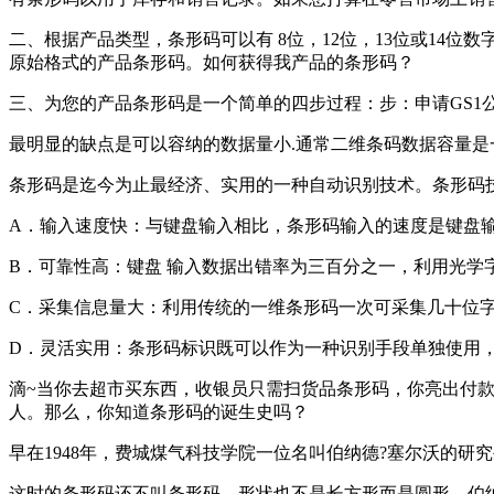
二、根据产品类型，条形码可以有 8位，12位，13位或14位
原始格式的产品条形码。如何获得我产品的条形码？
三、为您的产品条形码是一个简单的四步过程：步：申请GS1
最明显的缺点是可以容纳的数据量小.通常二维条码数据容量是
条形码是迄今为止最经济、实用的一种自动识别技术。条形码
A．输入速度快：与键盘输入相比，条形码输入的速度是键盘输
B．可靠性高：键盘 输入数据出错率为三百分之一，利用光学
C．采集信息量大：利用传统的一维条形码一次可采集几十位
D．灵活实用：条形码标识既可以作为一种识别手段单独使用，
滴~当你去超市买东西，收银员只需扫货品条形码，你亮出付
人。那么，你知道条形码的诞生史吗？
早在1948年，费城煤气科技学院一位名叫伯纳德?塞尔沃的
这时的条形码还不叫条形码，形状也不是长方形而是圆形。伯