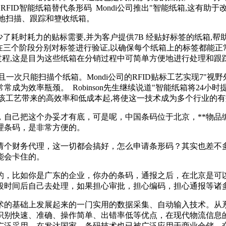
出RFID智能纸箱替代条形码 Mondi公司推出"智能纸箱,这
效地扫描、跟踪和簦收纸箱。
少了耗时耗力的贴标需要,并为客户提供7B 经贴好标签的纸箱,帮助
造过程中在三个阶段分别对标签进行验证,以确保每个纸箱上的标签都
过程,这是目为这些纸箱在分销过程中可简单方便地进行处理和跟
一次只能扫描个纸箱。Mondi公司的RFID贴标工艺实现7"
成为效率瓶颈。 Robinson先生继续说道"智能纸箱将24
,同该工艺带来的高效率和低成本起,将使这一技术成为多个行业的
，自己把这个办妥才有底，可是呢，中国条码位于北京，**物品
理条码，是非常方便的。
请个财务代理，这一切都会搞好，怎么申请条形码？其实也差不
能会卡住的。
的，比如你是广东的企业，你办的条码，通报之后，在北京是可
段时间后自己去处理，如果担心审批，担心编码，担心通报等诸
术的基础上发展起来的一门实用的数据采集、自动输入技术。从
识别快速、准确、操作简单、出错率低等优点，在现代物流信息
广泛采用。在发达国家，条码技术也已被广泛应用于商业仓储、交