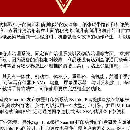
的抓取纸张的间距和侦测碳带的安全等，纸张碳带路径和各部关
滚上查看并清洁附着在上面的积物,以润滑油润滑各机件即可(约
感慨感染笼盖到一定程度时，机器就会有故障的动作产生，所以
和仓库治理系统、固定资产治理系统以及物流治理等方面。 数据
手段，因为设备的价格相对较高，商品还没有达到全部通用条码
棉球等含有较少棉屑且不粗拙的清洁工具），沾上少量酒精。二
，其具有一体性、机动性、体积小、重量轻、高机能，并适于手
、可读写存储器(RAM)、键盘、屏幕显示器、与计算机接口。
下载得手持终端中，可按使用要求完成相应的功能。
Squid Ink发布喷墨打印新系统PZ Pilot Pro,提供直接在
印刷高度均可达2.1英寸,可以抵用一个大型打印引擎。并且PZ Pil
器上轻松创建或编辑邮件,还可通过网络连接或从USB存储设备下载资料
环境。另外,Squid Ink根据Xaar380打印头性能自发研发专属油基墨
ilot Pro的设计。打印速度也是我们需考虑的因素,Xaar380打印头满