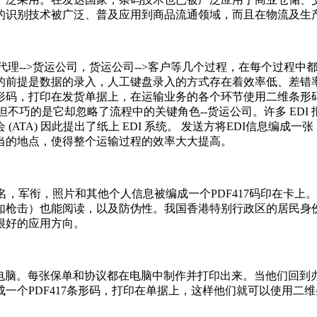
的识别技术被广泛、普及应用到商品流通领域，而且在物流及生
代理-->货运公司，货运公司-->客户等几个过程，在每个过程
的前提是数据的录入，人工键盘录入的方式存在着效率低、差错
形码，打印在发货单据上，在运输业务的各个环节使用二维条形
但不巧的是它却忽略了流程中的关键角色--货运公司。许多 ED
TA) 因此提出了纸上 EDI 系统。 发送方将EDI信息编成一张
当的地点，使得整个运输过程的效率大大提高。
的姓名，军衔，照片和其他个人信息被编成一个PDF417码印在
枪击）也能阅读，以及防伪性。我国香港特别行政区的居民身份证
很好的应用方向。
笔记本电脑。每张保单和协议都在电脑中制作并打印出来。当他们回
一个PDF417条形码，打印在单据上，这样他们就可以使用二