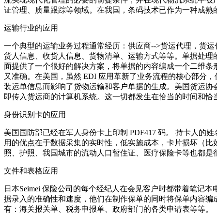
证管理、质量跟踪等领域。在我国，条码技术已作为一种成熟
运输行业的应用
一个典型的运输业务过程通常经历：供应商-->货运代理，货运
货人信息、收货人信息、货物清单、运输方式等等。单据处理
面提供了一个很好的解决方案，将单据的内容编成一个二维条
又准确。在美国，虽然 EDI 应用革新了业务流程的核心部分，
装运单信息而影响了货物运输和客户单据的生成。美国货运协会 (A
即传入货运商的计算机系统。这一切都发生在恰当的时间和恰
身份识别卡的应用
美国国防部已经在军人身份卡上印制 PDF417 码。 持卡人
用的优点在于数据采集的实时性，低实施成本，卡片损坏（比如
照、护照、我国城市的流动人口暂住证、医疗保险卡等也都是
文件和表格应用
日本Seimei 保险公司的每个经纪人在会见客户时都带着
据录入的准确性和速度，他们在制作保单的同时将保单内容编成
有：海关报关单、税务申报单、政府部门的各类申请表等等。