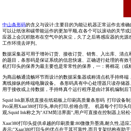
中山条形码
的含义与设计:主要目的为能让机器正常运作去准确
可以让纸张和碳带能运作的更加平顺,在各个可以滚动的关节或
应器上会沉积散布在空气中的灰尘，久了之后将感应器的光源
工作环境去评判。
数据采集器可用于增补订货、接收订货、销售、入出库、清点
的题目，条形码是保证系统的信息快速、正确进行处理的有效
机打印头的保养为最主要也是常常性的保养，一：将棉花（或
为商品畅通流畅环节而设计的数据采集器或称清点机手持终端
离线操纵的终端电脑设备。 条形码具有中心处理器只读存储器
用于接收或上传数据，手持终真个运行程序是由计算机编制后
Squid Ink新系统直接在纸箱板上印刷高质量条形码 打印设备制造商
Pro采用Xaar380打印头,单向打印,价格合理。 机器每个打印头
观,Squid Ink称之为"ATM简洁界面",用户可直接在控制
Xaar380打印头提供卓越的印刷质量:80微微升墨滴,耐久性,适应工业
表示:"Xaar380打印头的优点在于其可靠性,而且支架结构有助于PZ P