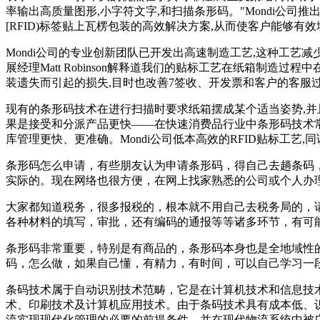
率输出高质量图形,小字符文字,和扫描条形码。"Mondi公司推
[RFID)标签贴上瓦楞包装的高效解决方案,从而使客户能够有
Mondi公司的专业创新团队已开发出高速制造工艺,这种工艺减
展经理Matt Robinson解释道我们的贴标工艺在纸箱制
装遗失而引起的损失,目时也改善7签收、开发票和客户的客服
现有的条形码技术在进行扫描时要求纸箱摆成某个适当姿势,并且
果是接受和分派产品更快――在快速消费品行业中条形码技术常常
库管理更快、更准确。Mondi公司低本高效的RFID贴标工艺
条形码怎么申请，有些朋友认为申请条形码，得自己去趟条码
实际的。现在网络也很方便，在网上找家熟悉的公司或个人办
大家都知道税务，很多报税的，根本就不用自己去税务局的，
各种材料的填写，审批，还有编码的通报等等诸多环节，有可
条形码非常重要，特别是有商品的，条形码本身也是全地域性
码，怎么做，如果自己懂，有精力，有时间，可以自己学习一
条码技术属于自动识别技术范畴，它是在计算机技术和信息技
术、印刷技术及计算机应用技术。由于条码技术具有成本低、
流实现现代化管理的必要的前提条件，并在现代物流系统中被