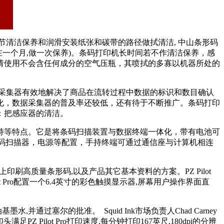
节清洁保养和润滑安装纸张和碳带的路径做拭清洁, 中山条形码
在一个月,做一次保养)。条码打印机长时间若不作清洁保养，感
请使用不会含任何成分的空气压瓶，其喷拭的多寡以机器所处的
采集器有效地解决了商品在流转过程中数据的标识和数目确认
化，数据采集器的普及率还较低，还有待于不断推广。条码打印
：把感应器的清洁。
持等特点。它是将条码扫描装置与数据终端一体化，带有电池可
条码扫描器，电源等配置，手持终端可通过通信座与计算机相连
纸箱板上印刷高质量条形码,以及产品其它基本资料的方案。PZ Pilot
ot Pro配置一个6.4英寸的彩色触摸显示器,屏幕用户操作界面直
。
水,并通过塞尔的批准。 Squid Ink市场负责人Chad Carney
足PZ Pilot Pro打印速度,每分钟打印167英尺,180dpi的分辨