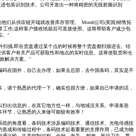
有助于改进包装识别技术。公司开发出一种将精密的无线射频识别
他们从供应链开端就改善库存管理。 Mondi公司(英国)销售拓
能正常工作,这样客户接收纸箱后可直接使用。这将帮助客户减少包
踪。"
视野外扫描,即在货盘通过某个点的时候将整个货盘都扫描进去。结
小时提供客户有关产品可获取性和地点的实时信息。这将使取货和仓
有效解决方案。"
编码在国外，自己去办理，如果去总部，去中国条码，其实是不
多，请个熟悉的代理一下，确实也很方便，如果自己申请的话，
以扫出信息的，在其它地方也一样，与地域没关系。申请条形
多环节，让熟悉的人来做可能较有效率！
系统的角度看，条码技术涉及编码技术、通信技术、光电传感技
的形成和传输过程中，条码技术起着重要的支撑作用，已成为物
通运输、生产控制过程、金融、海关、 邮政、医疗卫生、票